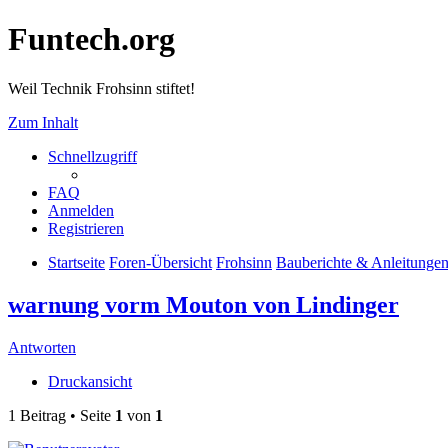
Funtech.org
Weil Technik Frohsinn stiftet!
Zum Inhalt
Schnellzugriff
FAQ
Anmelden
Registrieren
Startseite
Foren-Übersicht
Frohsinn
Bauberichte & Anleitunge
warnung vorm Mouton von Lindinger
Antworten
Druckansicht
1 Beitrag • Seite
1
von
1