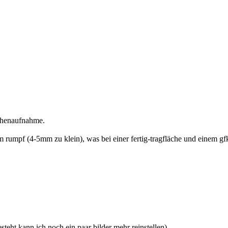
ächenaufnahme.
 rumpf (4-5mm zu klein), was bei einer fertig-tragfläche und einem gfk-
steht kann ich noch ein paar bilder mehr reinstellen).