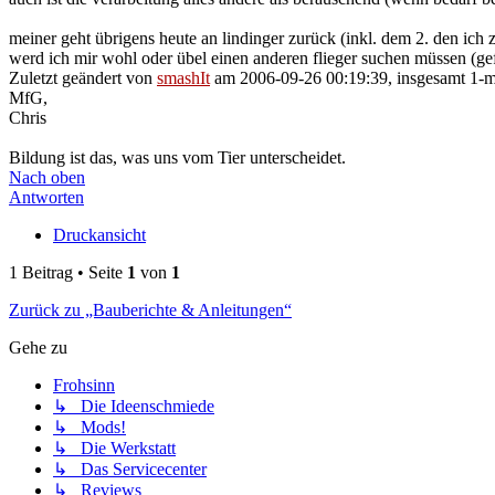
meiner geht übrigens heute an lindinger zurück (inkl. dem 2. den ic
werd ich mir wohl oder übel einen anderen flieger suchen müssen (gef
Zuletzt geändert von
smashIt
am 2006-09-26 00:19:39, insgesamt 1-m
MfG,
Chris
Bildung ist das, was uns vom Tier unterscheidet.
Nach oben
Antworten
Druckansicht
1 Beitrag • Seite
1
von
1
Zurück zu „Bauberichte & Anleitungen“
Gehe zu
Frohsinn
↳ Die Ideenschmiede
↳ Mods!
↳ Die Werkstatt
↳ Das Servicecenter
↳ Reviews