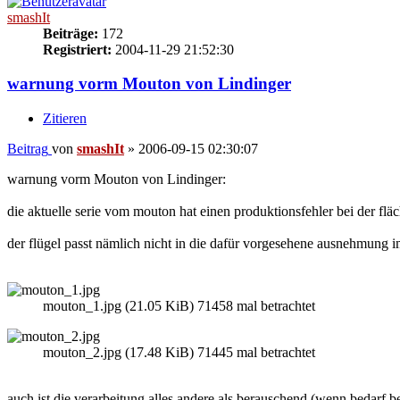
smashIt
Beiträge:
172
Registriert:
2004-11-29 21:52:30
warnung vorm Mouton von Lindinger
Zitieren
Beitrag
von
smashIt
»
2006-09-15 02:30:07
warnung vorm Mouton von Lindinger:
die aktuelle serie vom mouton hat einen produktionsfehler bei der fl
der flügel passt nämlich nicht in die dafür vorgesehene ausnehmung im
mouton_1.jpg (21.05 KiB) 71458 mal betrachtet
mouton_2.jpg (17.48 KiB) 71445 mal betrachtet
auch ist die verarbeitung alles andere als berauschend (wenn bedarf be