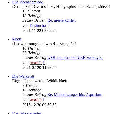
Die Ideenschmiede
Der Platz für Geistesblitze, Hirngespinste und Schnapsideen!
11
Themen
18
Beiträge
Letzter Beitrag
Re: meere kühlen
Neuester
von
Destructor
Beitrag
2021-11-22 07:02:25
Mods!
Hier wird umgebaut was das Zeug hält!
16
Themen
33
Beiträge
Letzter Beitrag
USB-adapter über USB versorgen
Neuester
von
smashIt
Beitrag
2021-02-20 11:28:55
Die Werkstatt
Eigene Ideen werden Wirklichkeit.
7
Themen
16
Beiträge
Letzter Beitrag
Re: Mulmabsauger fürs Aquarium
Neuester
von
smashIt
Beitrag
2015-12-30 00:50:57
Das Servicecenter