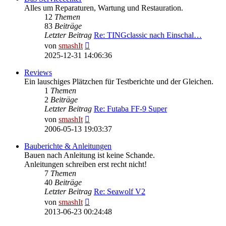
Alles um Reparaturen, Wartung und Restauration.
12
Themen
83
Beiträge
Letzter Beitrag
Re: TINGclassic nach Einschal…
Neuester
von
smashIt
Beitrag
2025-12-31 14:06:36
Reviews
Ein lauschiges Plätzchen für Testberichte und der Gleichen.
1
Themen
2
Beiträge
Letzter Beitrag
Re: Futaba FF-9 Super
Neuester
von
smashIt
Beitrag
2006-05-13 19:03:37
Bauberichte & Anleitungen
Bauen nach Anleitung ist keine Schande.
Anleitungen schreiben erst recht nicht!
7
Themen
40
Beiträge
Letzter Beitrag
Re: Seawolf V2
Neuester
von
smashIt
Beitrag
2013-06-23 00:24:48