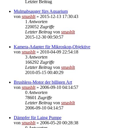
Letzter Beitrag
Mulmabsauger fürs Aquarium
von
smashIt
»
2015-12-13 17:30:43
1
Antworten
220052
Zugriffe
Letzter Beitrag
von
smashIt
2015-12-30 00:50:57
Kamera-Adapter für Mikroskop-Objektive
von
smashIt
»
2010-04-09 22:54:18
3
Antworten
166292
Zugriffe
Letzter Beitrag
von
smashIt
2010-05-15 00:40:29
Brushless-Motor der billigen Art
von
smashIt
»
2006-09-10 04:14:57
0
Antworten
78601
Zugriffe
Letzter Beitrag
von
smashIt
2006-09-10 04:14:57
Dämpfer für Laing Pumpe
von
smashIt
»
2006-05-20 00:28:38
0
Antworten