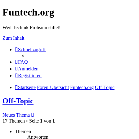
Funtech.org
Weil Technik Frohsinn stiftet!
Zum Inhalt
Schnellzugriff
FAQ
Anmelden
Registrieren
Startseite
Foren-Übersicht
Funtech.org
Off-Topic
Off-Topic
Neues Thema
17 Themen • Seite
1
von
1
Themen
Antworten