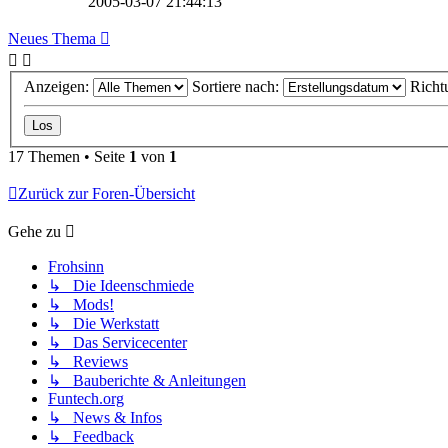
2005-03-07 21:44:13
Neues Thema
Anzeigen:
Sortiere nach:
Richt
17 Themen • Seite
1
von
1
Zurück zur Foren-Übersicht
Gehe zu
Frohsinn
↳ Die Ideenschmiede
↳ Mods!
↳ Die Werkstatt
↳ Das Servicecenter
↳ Reviews
↳ Bauberichte & Anleitungen
Funtech.org
↳ News & Infos
↳ Feedback