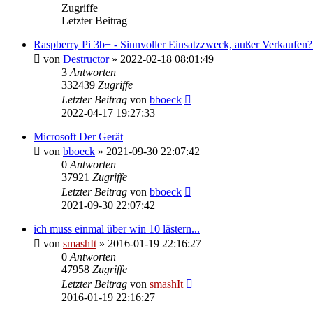
Zugriffe
Letzter Beitrag
Raspberry Pi 3b+ - Sinnvoller Einsatzzweck, außer Verkaufen? 
von
Destructor
»
2022-02-18 08:01:49
3
Antworten
332439
Zugriffe
Letzter Beitrag
von
bboeck
2022-04-17 19:27:33
Microsoft Der Gerät
von
bboeck
»
2021-09-30 22:07:42
0
Antworten
37921
Zugriffe
Letzter Beitrag
von
bboeck
2021-09-30 22:07:42
ich muss einmal über win 10 lästern...
von
smashIt
»
2016-01-19 22:16:27
0
Antworten
47958
Zugriffe
Letzter Beitrag
von
smashIt
2016-01-19 22:16:27