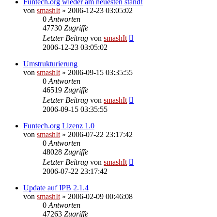
Funtech.org wieder am neuesten stand!
von
smashIt
»
2006-12-23 03:05:02
0
Antworten
47730
Zugriffe
Letzter Beitrag
von
smashIt
2006-12-23 03:05:02
Umstrukturierung
von
smashIt
»
2006-09-15 03:35:55
0
Antworten
46519
Zugriffe
Letzter Beitrag
von
smashIt
2006-09-15 03:35:55
Funtech.org Lizenz 1.0
von
smashIt
»
2006-07-22 23:17:42
0
Antworten
48028
Zugriffe
Letzter Beitrag
von
smashIt
2006-07-22 23:17:42
Update auf IPB 2.1.4
von
smashIt
»
2006-02-09 00:46:08
0
Antworten
47263
Zugriffe