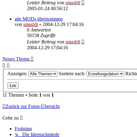
Letzter Beitrag
von
smashIt
2005-01-24 00:56:12
alte MODs übernommen
von
smashIt
»
2004-12-29 17:04:16
0
Antworten
50158
Zugriffe
Letzter Beitrag
von
smashIt
2004-12-29 17:04:16
Neues Thema
Anzeigen:
Sortiere nach:
Richt
11 Themen • Seite
1
von
1
Zurück zur Foren-Übersicht
Gehe zu
Frohsinn
↳ Die Ideenschmiede