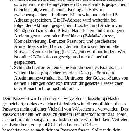
so werden die dort eingegebenen Daten ebenfalls gespeichert.
Gleiches gilt, wenn du einen Beitrag als Entwurf
zwischenspeicherst. In diesen Fällen wird auch deine IP-
Adresse gespeichert. Die IP-Adresse wird weiterhin bei
folgenden Aktionen gespeichert: Löschen und Ändern von
Beiträgen (dazu zählen Private Nachrichten und Umfragen),
Änderungen an zentralen Profildaten (E-Mail-Adresse,
Kontoaktivierung, Benutzer-Passwort) und gescheiterte
Anmeldeversuche. Die von deinem Browser übermittelte
Browser-Kennzeichnung (User Agent) wird nur in der „Wer
ist online?“-Funktion angezeigt und nicht dauerhaft
gespeichert.
Schließlich erfordern einzelne Funktionen des Boards, dass
weitere Daten gespeichert werden. Dazu gehören dein
Abstimmungsverhalten bei Umfragen, der Gelesen-Status von
deinen Beiträgen oder explizit von dir gesetzte Lesezeichen
oder Benachrichtigungsfunktionen.
Dein Passwort wird mit einer Einwege-Verschlüsselung (Hash)
gespeichert, so dass es sicher ist. Jedoch wird dir empfohlen, dieses
Passwort nicht auf einer Vielzahl von Webseiten zu verwenden. Das
Passwort ist dein Schlüssel zu deinem Benutzerkonto für das Board,
also geh mit ihm sorgsam um. Insbesondere wird dich kein Vertreter
des Betreibers, von phpBB Limited oder ein Dritter
berechtigterweise nach deinem Passwort fragen. Solltest du dein