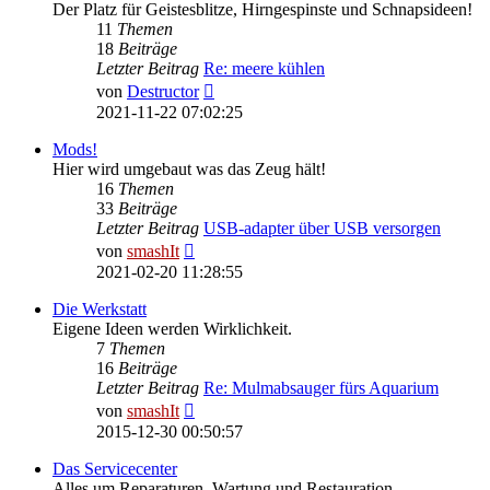
Der Platz für Geistesblitze, Hirngespinste und Schnapsideen!
11
Themen
18
Beiträge
Letzter Beitrag
Re: meere kühlen
Neuester
von
Destructor
Beitrag
2021-11-22 07:02:25
Mods!
Hier wird umgebaut was das Zeug hält!
16
Themen
33
Beiträge
Letzter Beitrag
USB-adapter über USB versorgen
Neuester
von
smashIt
Beitrag
2021-02-20 11:28:55
Die Werkstatt
Eigene Ideen werden Wirklichkeit.
7
Themen
16
Beiträge
Letzter Beitrag
Re: Mulmabsauger fürs Aquarium
Neuester
von
smashIt
Beitrag
2015-12-30 00:50:57
Das Servicecenter
Alles um Reparaturen, Wartung und Restauration.