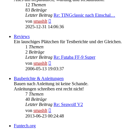
12
Themen
83
Beiträge
Letzter Beitrag
Re: TINGclassic nach Einschal…
Neuester
von
smashIt
Beitrag
2025-12-31 14:06:36
Reviews
Ein lauschiges Plätzchen für Testberichte und der Gleichen.
1
Themen
2
Beiträge
Letzter Beitrag
Re: Futaba FF-9 Super
Neuester
von
smashIt
Beitrag
2006-05-13 19:03:37
Bauberichte & Anleitungen
Bauen nach Anleitung ist keine Schande.
Anleitungen schreiben erst recht nicht!
7
Themen
40
Beiträge
Letzter Beitrag
Re: Seawolf V2
Neuester
von
smashIt
Beitrag
2013-06-23 00:24:48
Funtech.org