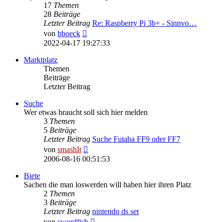
17
Themen
28
Beiträge
Letzter Beitrag
Re: Raspberry Pi 3b+ - Sinnvo…
Neuester
von
bboeck
Beitrag
2022-04-17 19:27:33
Marktplatz
Themen
Beiträge
Letzter Beitrag
Suche
Wer etwas braucht soll sich hier melden
3
Themen
5
Beiträge
Letzter Beitrag
Suche Futaba FF9 oder FF7
Neuester
von
smashIt
Beitrag
2006-08-16 00:51:53
Biete
Sachen die man loswerden will haben hier ihren Platz
2
Themen
3
Beiträge
Letzter Beitrag
nintendo ds set
Neuester
von
swordfish