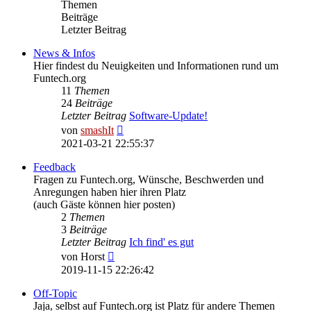
Themen
Beiträge
Letzter Beitrag
News & Infos
Hier findest du Neuigkeiten und Informationen rund um
Funtech.org
11
Themen
24
Beiträge
Letzter Beitrag
Software-Update!
Neuester
von
smashIt
Beitrag
2021-03-21 22:55:37
Feedback
Fragen zu Funtech.org, Wünsche, Beschwerden und
Anregungen haben hier ihren Platz
(auch Gäste können hier posten)
2
Themen
3
Beiträge
Letzter Beitrag
Ich find' es gut
Neuester
von
Horst
Beitrag
2019-11-15 22:26:42
Off-Topic
Jaja, selbst auf Funtech.org ist Platz für andere Themen