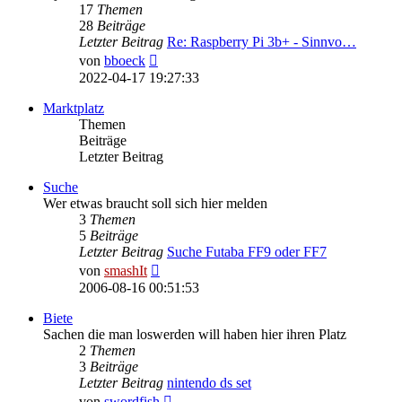
17
Themen
28
Beiträge
Letzter Beitrag
Re: Raspberry Pi 3b+ - Sinnvo…
Neuester
von
bboeck
Beitrag
2022-04-17 19:27:33
Marktplatz
Themen
Beiträge
Letzter Beitrag
Suche
Wer etwas braucht soll sich hier melden
3
Themen
5
Beiträge
Letzter Beitrag
Suche Futaba FF9 oder FF7
Neuester
von
smashIt
Beitrag
2006-08-16 00:51:53
Biete
Sachen die man loswerden will haben hier ihren Platz
2
Themen
3
Beiträge
Letzter Beitrag
nintendo ds set
Neuester
von
swordfish