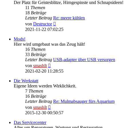
Der Platz für Geistesblitze, Hirngespinste und Schnapsideen!
11
Themen
18
Beiträge
Letzter Beitrag
Re: meere kühlen
Neuester
von
Destructor
Beitrag
2021-11-22 07:02:25
Mods!
Hier wird umgebaut was das Zeug hält!
16
Themen
33
Beiträge
Letzter Beitrag
USB-adapter über USB versorgen
Neuester
von
smashIt
Beitrag
2021-02-20 11:28:55
Die Werkstatt
Eigene Ideen werden Wirklichkeit.
7
Themen
16
Beiträge
Letzter Beitrag
Re: Mulmabsauger fürs Aquarium
Neuester
von
smashIt
Beitrag
2015-12-30 00:50:57
Das Servicecenter
Alles um Reparaturen, Wartung und Restauration.