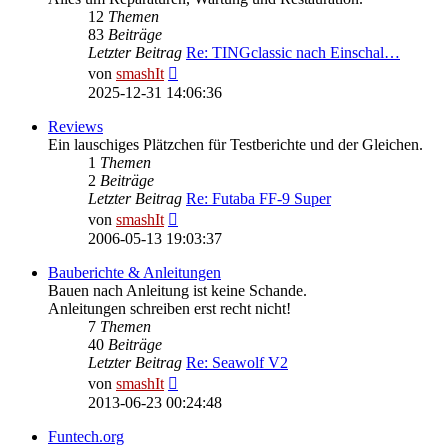
12
Themen
83
Beiträge
Letzter Beitrag
Re: TINGclassic nach Einschal…
Neuester
von
smashIt
Beitrag
2025-12-31 14:06:36
Reviews
Ein lauschiges Plätzchen für Testberichte und der Gleichen.
1
Themen
2
Beiträge
Letzter Beitrag
Re: Futaba FF-9 Super
Neuester
von
smashIt
Beitrag
2006-05-13 19:03:37
Bauberichte & Anleitungen
Bauen nach Anleitung ist keine Schande.
Anleitungen schreiben erst recht nicht!
7
Themen
40
Beiträge
Letzter Beitrag
Re: Seawolf V2
Neuester
von
smashIt
Beitrag
2013-06-23 00:24:48
Funtech.org