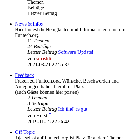
Themen
Beiträge
Letzter Beitrag
News & Infos
Hier findest du Neuigkeiten und Informationen rund um
Funtech.org
11
Themen
24
Beiträge
Letzter Beitrag
Software-Update!
Neuester
von
smashIt
Beitrag
2021-03-21 22:55:37
Feedback
Fragen zu Funtech.org, Wünsche, Beschwerden und
Anregungen haben hier ihren Platz
(auch Gäste können hier posten)
2
Themen
3
Beiträge
Letzter Beitrag
Ich find' es gut
Neuester
von
Horst
Beitrag
2019-11-15 22:26:42
Off-Topic
Jaja, selbst auf Funtech.org ist Platz für andere Themen