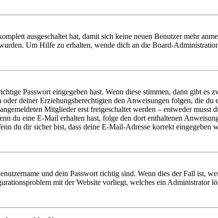
 komplett ausgeschaltet hat, damit sich keine neuen Benutzer mehr anm
 wurden. Um Hilfe zu erhalten, wende dich an die Board-Administratio
richtige Passwort eingegeben hast. Wenn diese stimmen, dann gibt es
ern oder deiner Erziehungsberechtigten den Anweisungen folgen, die du e
 angemeldeten Mitglieder erst freigeschaltet werden – entweder musst du
. Wenn du eine E-Mail erhalten hast, folge den dort enthaltenen Anweis
nn du dir sicher bist, dass deine E-Mail-Adresse korrekt eingegeben w
Benutzername und dein Passwort richtig sind. Wenn dies der Fall ist, w
igurationsproblem mit der Website vorliegt, welches ein Administrator l