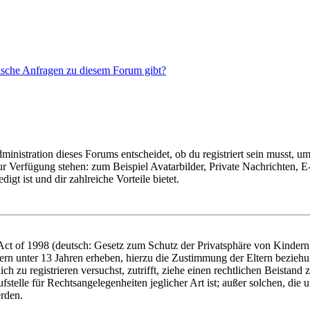
tische Anfragen zu diesem Forum gibt?
istration dieses Forums entscheidet, ob du registriert sein musst, um Be
zur Verfügung stehen: zum Beispiel Avatarbilder, Private Nachrichten, 
igt ist und dir zahlreiche Vorteile bietet.
t of 1998 (deutsch: Gesetz zum Schutz der Privatsphäre von Kindern i
ern unter 13 Jahren erheben, hierzu die Zustimmung der Eltern bezieh
dich zu registrieren versuchst, zutrifft, ziehe einen rechtlichen Beista
stelle für Rechtsangelegenheiten jeglicher Art ist; außer solchen, die
erden.