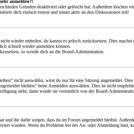
t mehr anmelden?!
rschieden Gründen deaktiviert oder gelöscht hat. Außerdem löschen vie
triere dich einfach erneut und nimm aktiv an den Diskussionen teil!
 nicht wieder mitteilen, du kannst es jedoch zurücksetzen. Dies machs
 dich schnell wieder anmelden können.
ückzusetzen, so wende dich an die Board-Administration.
en“ nicht auswählst, wirst du nur für eine Sitzung angemeldet. Dies
Angemeldet bleiben“ beim Anmelden auswählen. Dies ist nicht empfehle
Verfügung steht, dann wurde sie vermutlich von der Board-Administratio
 hat und die dafür sorgen, dass du im Forum angemeldet bleibst. Außer
tiviert wurden. Wenn du Probleme bei der An- oder Abmeldung hast, ka